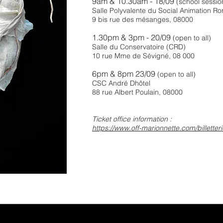
9am
& 10.30am - 18/09
(school sessio
Salle Polyvalente du Social Animation R
9 bis rue des mésanges, 08000
1.30pm
& 3pm - 20/09
(open to all)
Salle du Conservatoire (CRD)
10 rue Mme de Sévigné, 08 000
6pm & 8pm 23/09
(open to all)
CSC André Dhôtel
88 rue Albert Poulain, 08000
Ticket office information :
https://www.off-marionnette.com/billetteri