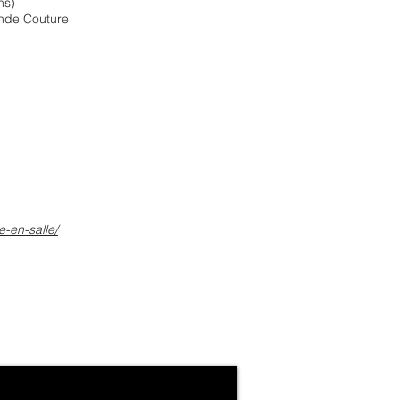
ns)
onde Couture
e-en-salle/